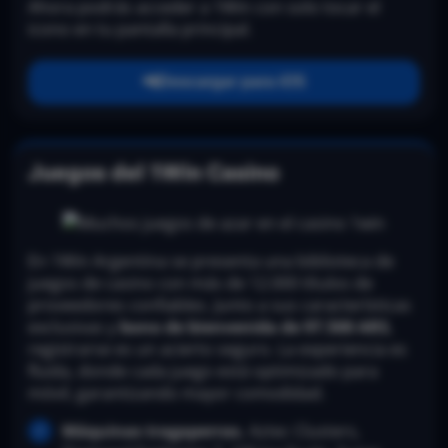
Ahora podrás acceder a 1Win con solo tocar el
icono en tu pantalla principal.
📲Descargar para iOS
Juegos del 1Win Casino
En 1Win Argentina se presenta una biblioteca de
juegos de casino con más de 12.000 títulos de
proveedores confiables. Junto a sus características
exclusivas y
bono de bienvenida de 97.500 ARS
,
registrarse es un acierto seguro. La experiencia es
fluida, donde cada juego está optimizado para
móvil, garantizando mayor comodidad.
Máquinas tragaperras.
Aztec Clusters,