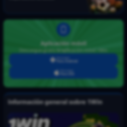
Aplicación móvil
Descargue gratis la aplicación móvil 1Win
Descargar
Para Android
Descargar
Para iOS
Información general sobre 1Win