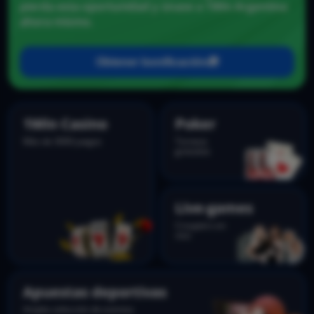
pierda esta oportunidad y únase a 1Win Argentina
ahora mismo.
Obtener bonificación🎁
1Win Casino
Poker
Más de 3000 juegos
Torneos
gratuitos
Live-games
Croupiers en
vivo
Apuestas deportivas
Amplia selección de eventos