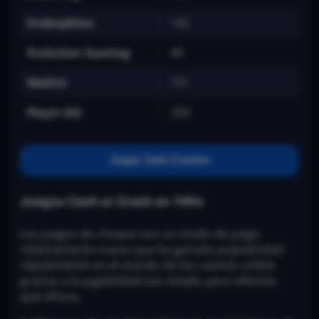
Endorphina
142
Evolution Gaming
44
NetEnt
151
Play’n GO
339
Jugar 1win Casino
Juegos Cash or Crash en 1Win
Los juegos de choque son un modo de juego
relativamente nuevo que ha ganado popularidad
rápidamente en el mundo de los casinos online
gracias a la jugabilidad tan simple, pero efectiva
que ofrece.