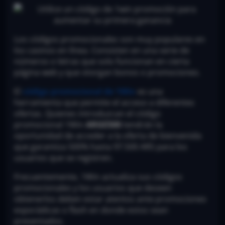
Los códigos promocionales son muy populares en
los casinos en línea. Consisten en una serie de
números o letras que solo funcionan en cierta
página web y que otorgan bonos o promociones.
El
código promocional de 1Win
es una
herramienta que permite el acceso a diferentes
ofertas. Quienes introduzcan el código
promocional 1Win
ARGE500
tendrán la
oportunidad de acceder a la oferta de bienvenida
que garantiza 500% hasta 97.500 ARS para los
usuarios que se registren.
Frecuentemente, 1Win actualiza sus códigos
promocionales y los usuarios que deseen
obtenerlos deben estar atentos ante promociones
esporádicas o flash en donde estos sean
presentados.