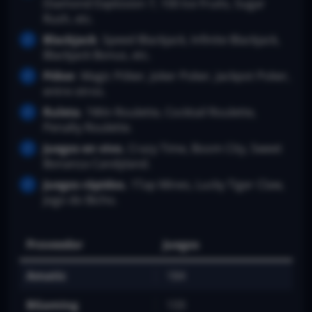
Diamond Explosion 7, 100 Ice Fruits, Sugar
Rush, etc.
Blackjack
. Speed Blackjack, Infinite Blackjack,
Blackjack Bonus, etc.
Póker
. Magic Póker, Joker Poker, Jackpot Poker,
entre otros.
Ruleta
. 1Win Roulette, Cocktail Roulette,
Penalty Roulette.
Juegos en vivo.
Crazy Time, Boom City, Sweet
Bonanza Candyland.
Juegos rápidos.
1Tap Mines, Lucky Tiger Claw,
Jogo do Bicho.
Proveedor
Juegos
Amatic
184
BGaming
133