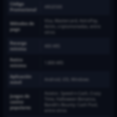
Código
ARGE500
Promocional
Visa, Mastercard, AstroPay,
Métodos de
Airtm, criptomonedas, entre
pago
otros
Recarga
400 ARS
mínima
Retiro
1.800 ARS
mínimo
Aplicación
Android, iOS, Windows
móvil
Aviator, Speed-n-Cash, Crazy
Juegos de
Time, Halloween Bonanza,
casino
Bandit’s Bounty: Cash Pool,
populares
entre otros