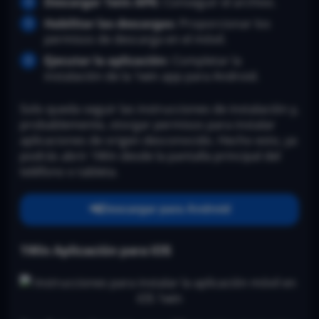
Descargar 1win APK:
Conseguir el archivo.
Habilitar las descargas:
Proporcionar los
permisos de descarga en el móvil.
Ejecutar la aplicación:
Completar la
instalación de la 1win app para Android.
Solo queda seguir las instrucciones de instalación y,
probablemente, otorgar permisos para instalar
aplicaciones de origen desconocido. Hecho esto, ya
podrás abrir 1Win desde la pantalla principal del
teléfono o tableta.
📲Descargar para Android
1Win Aplicación para iOS