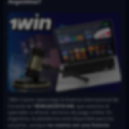
Argentina?
1Win Casino opera bajo la licencia internacional de
Curazao
n.º 8048/JAZ2018-040
, que autoriza al
operador a ofrecer servicios de juego online. En
Argentina, la plataforma está disponible para los
usuarios, aunque
no cuenta con una licencia