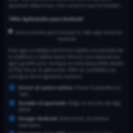
apuestas deportivas a los usuarios que la instalen.
1Win Aplicación para Android
Esta app se adapta de forma rápida a la pantalla de
tu teléfono o tableta para ofrecer una experiencia
ágil y gratificante. Aunque no está disponible desde
la Play Store, la aplicación 1Win es confiable y se
consigue de la siguiente manera:
Entrar al casino online:
Visitar la plataforma
1win.
Acceder al apartado:
Elegir la sección de App
Móvil.
Escoger Android:
Seleccionar el sistema
operativo.