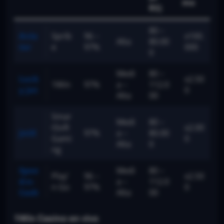
mo
RS)
80 –
Avia
Sprib
96 –
x100.
Alta
80.00
tor
e
97%
000
0
Medi
80 –
Luck
x2.50
1Win
97%
a –
112.0
y Jet
0
Alta
00
Smar
Medi
80 –
tSoft
x2.00
JetX
97%
a –
80.00
Gami
0
Alta
0
ng
Spee
Medi
80 –
Play’
96 –
x2.50
d-n-
a –
112.0
n Go
97%
0
Cash
Alta
00
1Win Casino en vivo