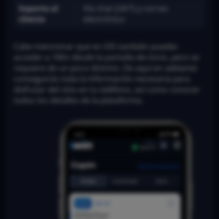
Soporte al
Vía chat (24/7) y correo
cliente
electrónico
Cabe mencionar que en iOS también puedes
acceder a 1Win desde la pantalla de inicio, pero se
requiere de un poco distinto. De aquí en adelante
conseguirás toda la información necesaria para
disfrutar del sitio en tu teléfono, así como conocer
todos los detalles de la plataforma.