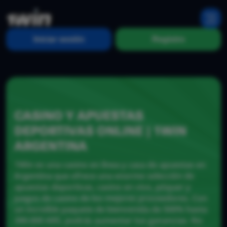
Iniciar sesión
Registro
CASINO Y APUESTAS
DEPORTIVAS ONLINE | 1WIN
ARGENTINA
1Win es una casino en línea y casa de apuestas en
Argentina que ofrece una enorme selección de
apuestas deportivas, casino en vivo, póquer y
juegos de casino de los mejores proveedores. Con
un increíble paquete de bienvenida de 500% hasta
390.000 ARS, podrás aumentar tus ganancias. No