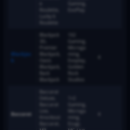
e
Gaming,
Roulette,
EvoPlay
Lucky 6
Roulette
Blackjack
1X2
3D,
Gaming,
Premier
Microga
Blackjac
Blackjack,
ming,
4
k
Oasis
Evoplay,
Blackjack,
Golden
Back
Rock
Blackjack
Studios
Baccarat
Deluxe,
1×2
Baccarat
Gaming,
Live,
Microga
Baccarat
4
Knockout
ming,
Baccarat,
Ezugi,