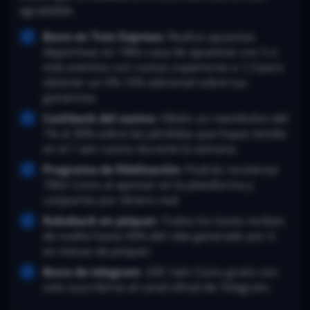
agradable.
Bono en Tren Expreso:
Realiza apuestas
deportivas en 1Win casa de apuestas con 5 o
más eventos con cuotas superiores a 1,3 para
obtener un 5%-15% adicional sobre tus
ganancias.
Cashback del casino:
Obtén un reembolso del
1% al 30% sobre las pérdidas que hayas tenido
en el 1 win casino durante la semana.
Programa de fidelización:
Podrás recolectar
1Win Coins al apostar en la plataforma y
canjearlas por dinero real.
Rakeback en póquer:
Todos los lunes recibes
de vuelta hasta 50% del rake generado por ti
en mesas de póquer.
Bono de telegram
: 200 1win Coins gratis con
solo suscribirse al canal oficial de Telegram.