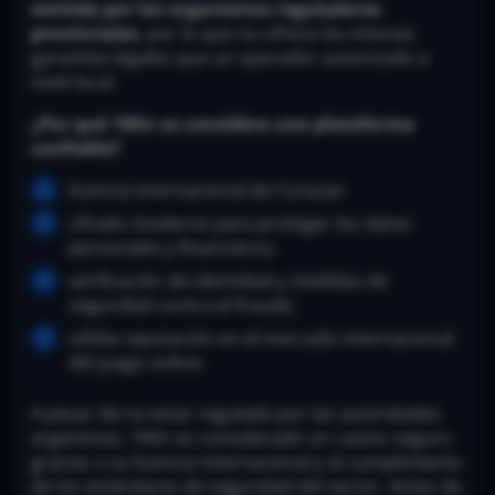
emitida por los organismos reguladores
provinciales
, por lo que no ofrece las mismas
garantías legales que un operador autorizado a
nivel local.
¿Por qué 1Win se considera una plataforma
confiable?
licencia internacional de Curazao
cifrado moderno para proteger los datos
personales y financieros;
verificación de identidad y medidas de
seguridad contra el fraude;
sólida reputación en el mercado internacional
del juego online.
A pesar de no estar regulado por las autoridades
argentinas, 1Win es considerado un casino seguro
gracias a su licencia internacional y al cumplimiento
de los estándares de seguridad del sector. Antes de