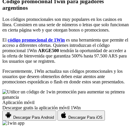
Código promocional 1win para jugadores
argentinos
Los códigos promocionales son muy populares en los casinos en
línea. Consisten en una serie de números o letras que solo funcionan
en cierta página web y que otorgan bonos o promociones.
El
código promocional de 1Win
es una herramienta que permite el
acceso a diferentes ofertas. Quienes introduzcan el código
promocional 1Win
ARGE500
tendrán la oportunidad de acceder a
la oferta de bienvenida que garantiza 500% hasta 97.500 ARS para
los usuarios que se registren.
Frecuentemente, 1Win actualiza sus códigos promocionales y los
usuarios que deseen obtenerlos deben estar atentos ante
promociones esporádicas o flash en donde estos sean presentados.
Aplicación móvil
Descargue gratis la aplicación móvil 1Win
Descargar
Para Android
Descargar
Para iOS