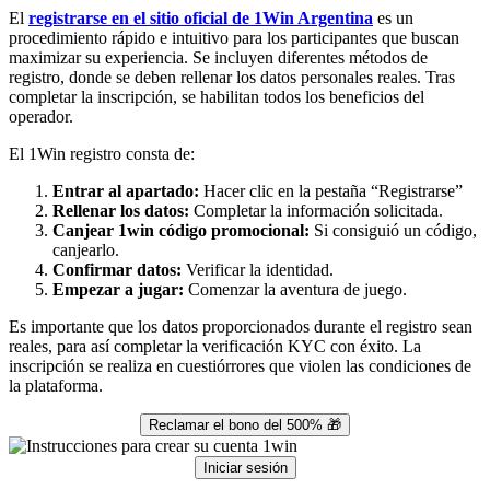
El
registrarse en el sitio oficial de 1Win Argentina
es un
procedimiento rápido e intuitivo para los participantes que buscan
maximizar su experiencia. Se incluyen diferentes métodos de
registro, donde se deben rellenar los datos personales reales. Tras
completar la inscripción, se habilitan todos los beneficios del
operador.
El 1Win registro consta de:
Entrar al apartado:
Hacer clic en la pestaña “Registrarse”
Rellenar los datos:
Completar la información solicitada.
Canjear 1win
código promocional
:
Si consiguió un código,
canjearlo.
Confirmar datos:
Verificar la identidad.
Empezar a jugar:
Comenzar la aventura de juego.
Es importante que los datos proporcionados durante el registro sean
reales, para así completar la verificación KYC con éxito. La
inscripción se realiza en cuestiórrores que violen las condiciones de
la plataforma.
Reclamar el bono del 500% 🎁
Iniciar sesión