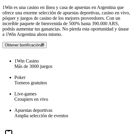
1Win es una casino en línea y casa de apuestas en Argentina que
ofrece una enorme selección de apuestas deportivas, casino en vivo,
póquer y juegos de casino de los mejores proveedores. Con un
increíble paquete de bienvenida de 500% hasta 390.000 ARS,
podrás aumentar tus ganancias. No pierda esta oportunidad y únase
a 1Win Argentina ahora mismo.
Obtener bonificación🎁
1Win Casino
Más de 3000 juegos
Poker
Torneos gratuitos
Live-games
Croupiers en vivo
Apuestas deportivas
Amplia selección de eventos