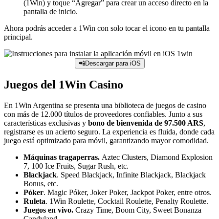
(1Win) y toque “Agregar” para crear un acceso directo en la
pantalla de inicio.
Ahora podrás acceder a 1Win con solo tocar el icono en tu pantalla
principal.
📲Descargar para iOS
Juegos del 1Win Casino
En 1Win Argentina se presenta una biblioteca de juegos de casino
con más de 12.000 títulos de proveedores confiables. Junto a sus
características exclusivas y
bono de bienvenida de 97.500 ARS
,
registrarse es un acierto seguro. La experiencia es fluida, donde cada
juego está optimizado para móvil, garantizando mayor comodidad.
Máquinas tragaperras.
Aztec Clusters, Diamond Explosion
7, 100 Ice Fruits, Sugar Rush, etc.
Blackjack
. Speed Blackjack, Infinite Blackjack, Blackjack
Bonus, etc.
Póker
. Magic Póker, Joker Poker, Jackpot Poker, entre otros.
Ruleta
. 1Win Roulette, Cocktail Roulette, Penalty Roulette.
Juegos en vivo.
Crazy Time, Boom City, Sweet Bonanza
Candyland.