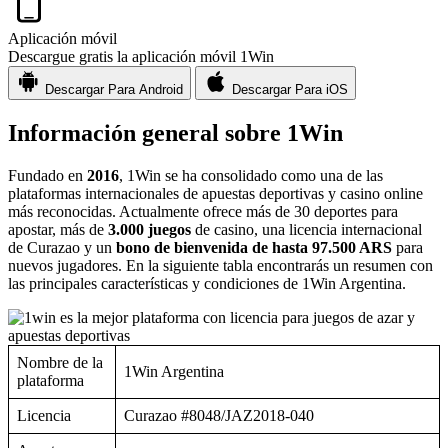
Aplicación móvil
Descargue gratis la aplicación móvil 1Win
Descargar
Para Android
Descargar
Para iOS
Información general sobre 1Win
Fundado en
2016
, 1Win se ha consolidado como una de las
plataformas internacionales de apuestas deportivas y casino online
más reconocidas. Actualmente ofrece más de 30 deportes para
apostar, más de
3.000 juegos
de casino, una licencia internacional
de Curazao y un
bono de bienvenida de hasta 97.500 ARS
para
nuevos jugadores. En la siguiente tabla encontrarás un resumen con
las principales características y condiciones de 1Win Argentina.
Nombre de la
1Win Argentina
plataforma
Licencia
Curazao #8048/JAZ2018-040