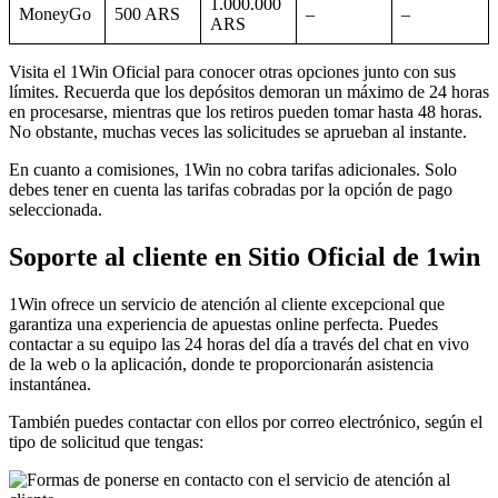
1.000.000
MoneyGo
500 ARS
–
–
ARS
Visita el 1Win Oficial para conocer otras opciones junto con sus
límites. Recuerda que los depósitos demoran un máximo de 24 horas
en procesarse, mientras que los retiros pueden tomar hasta 48 horas.
No obstante, muchas veces las solicitudes se aprueban al instante.
En cuanto a comisiones, 1Win no cobra tarifas adicionales. Solo
debes tener en cuenta las tarifas cobradas por la opción de pago
seleccionada.
Soporte al cliente en Sitio Oficial de 1win
1Win ofrece un servicio de atención al cliente excepcional que
garantiza una experiencia de apuestas online perfecta. Puedes
contactar a su equipo las 24 horas del día a través del chat en vivo
de la web o la aplicación, donde te proporcionarán asistencia
instantánea.
También puedes contactar con ellos por correo electrónico, según el
tipo de solicitud que tengas: