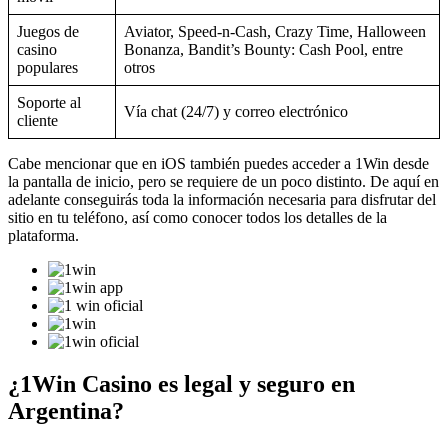
Juegos de
Aviator, Speed-n-Cash, Crazy Time, Halloween
casino
Bonanza, Bandit’s Bounty: Cash Pool, entre
populares
otros
Soporte al
Vía chat (24/7) y correo electrónico
cliente
Cabe mencionar que en iOS también puedes acceder a 1Win desde
la pantalla de inicio, pero se requiere de un poco distinto. De aquí en
adelante conseguirás toda la información necesaria para disfrutar del
sitio en tu teléfono, así como conocer todos los detalles de la
plataforma.
¿1Win Casino es legal y seguro en
Argentina?