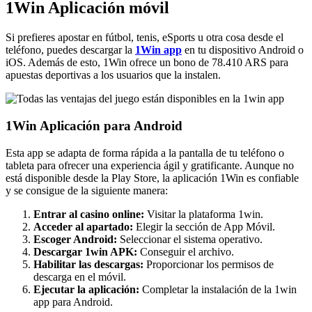
1Win Aplicación móvil
Si prefieres apostar en fútbol, tenis, eSports u otra cosa desde el
teléfono, puedes descargar la
1Win app
en tu dispositivo Android o
iOS. Además de esto, 1Win ofrece un bono de 78.410 ARS para
apuestas deportivas a los usuarios que la instalen.
1Win Aplicación para Android
Esta app se adapta de forma rápida a la pantalla de tu teléfono o
tableta para ofrecer una experiencia ágil y gratificante. Aunque no
está disponible desde la Play Store, la aplicación 1Win es confiable
y se consigue de la siguiente manera:
Entrar al casino online:
Visitar la plataforma 1win.
Acceder al apartado:
Elegir la sección de App Móvil.
Escoger Android:
Seleccionar el sistema operativo.
Descargar 1win APK:
Conseguir el archivo.
Habilitar las descargas:
Proporcionar los permisos de
descarga en el móvil.
Ejecutar la aplicación:
Completar la instalación de la 1win
app para Android.