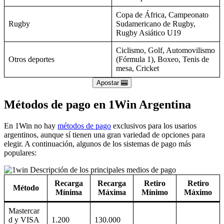
Copa de África, Campeonato
Rugby
Sudamericano de Rugby,
Rugby Asiático U19
Ciclismo, Golf, Automovilismo
Otros deportes
(Fórmula 1), Boxeo, Tenis de
mesa, Cricket
Apostar 🎰
Métodos de pago en 1Win Argentina
En 1Win no hay
métodos de pago
exclusivos para los usarios
argentinos, aunque sí tienen una gran variedad de opciones para
elegir. A continuación, algunos de los sistemas de pago más
populares:
Recarga
Recarga
Retiro
Retiro
Método
Mínima
Máxima
Mínimo
Máximo
Mastercar
d y VISA
1.200
130.000